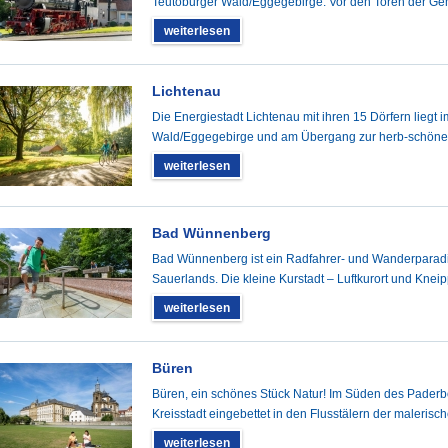
Teutoburger Wald/Eggegebirge. Vor den Toren der Gem
weiterlesen
Lichtenau
Die Energiestadt Lichtenau mit ihren 15 Dörfern liegt
Wald/Eggegebirge und am Übergang zur herb-schöne
weiterlesen
Bad Wünnenberg
Bad Wünnenberg ist ein Radfahrer- und Wanderparadi
Sauerlands. Die kleine Kurstadt – Luftkurort und Kneip
weiterlesen
Büren
Büren, ein schönes Stück Natur! Im Süden des Paderb
Kreisstadt eingebettet in den Flusstälern der malerisc
weiterlesen