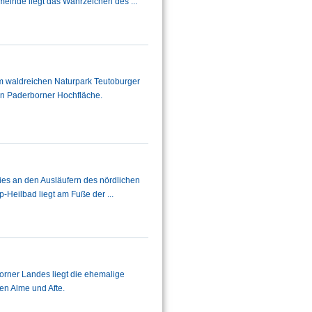
einde liegt das Wahrzeichen des ...
 im waldreichen Naturpark Teutoburger
n Paderborner Hochfläche.
es an den Ausläufern des nördlichen
p-Heilbad liegt am Fuße der ...
orner Landes liegt die ehemalige
hen Alme und Afte.