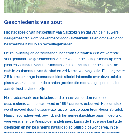
Geschiedenis van zout
Het stadsbeeld van het centrum van Salzkotten en dat van de nieuwere
deelgemeenten wordt gekenmerkt door vakwerkhuisjes en omgeven door
beschermde natuur- en recreatiegebieden.
De zoutwinning en de zouthandel heeft van Salzkotten een welvarende
stad gemaakt. De geschiedenis van de zouthandel is nog steeds op veel
plekken zichtbaar. Voor het stadhuis ziet u de zouthoudende Unitas, de
oudste zoutbronnen van de stad en zeldzame zoutvegetatie. Een ongeveer
2,5 kilometer lange themaroute biedt allerlei informatie over deze unieke
plaats waar zoutminnende planten groeien die normaal gesproken alleen
aan de kust te vinden zijn.
Het gradeerwerk, een trekpleister die nauw verbonden is met de
geschiedenis van de stad, werd in 1997 opnieuw gebouwd. Het complex
wordt gevoed door het zoutwater uit de nabijgelegen bron Neuer Sprudel.
Naast het gradeerwerk bevindt zich het geneeskrachtige bassin, gebruikt
voor verschillende Kneipp-behandelingen. Langs de Hederaue kunt u de
oliemolen en het beschermd natuurgebied Sültsoid bewonderen. In de