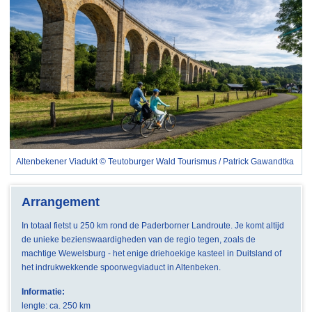
Altenbekener Viadukt © Teutoburger Wald Tourismus / Patrick Gawandtka
Arrangement
In totaal fietst u 250 km rond de Paderborner Landroute. Je komt altijd
de unieke bezienswaardigheden van de regio tegen, zoals de
machtige Wewelsburg - het enige driehoekige kasteel in Duitsland of
het indrukwekkende spoorwegviaduct in Altenbeken.
Informatie:
lengte: ca. 250 km