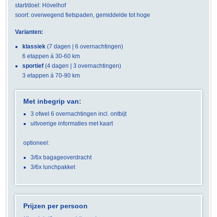
start/doel: Hövelhof
soort: overwegend fietspaden, gemiddelde tot hoge
Varianten:
klassiek
(7 dagen | 6 overnachtingen)
6 etappen á 30-60 km
sportief
(4 dagen | 3 overnachtingen)
3 etappen á 70-90 km
Met inbegrip van:
3 ofwel 6 overnachtingen incl. ontbijt
uitvoerige informaties met kaart
optioneel:
3/6x bagageoverdracht
3/6x lunchpakket
Prijzen per persoon