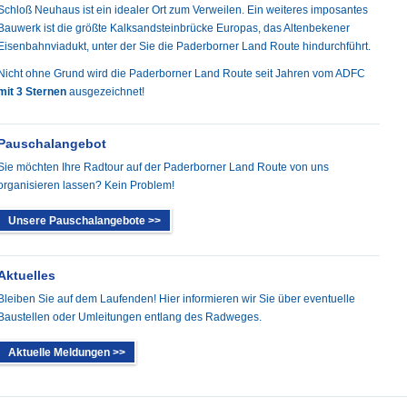
Schloß Neuhaus ist ein idealer Ort zum Verweilen. Ein weiteres imposantes
Bauwerk ist die größte Kalksandsteinbrücke Europas, das Altenbekener
Eisenbahnviadukt, unter der Sie die Paderborner Land Route hindurchführt.
Nicht ohne Grund wird die Paderborner Land Route seit Jahren vom ADFC
mit 3 Sternen
ausgezeichnet!
Pauschalangebot
Sie möchten Ihre Radtour auf der Paderborner Land Route von uns
organisieren lassen? Kein Problem!
Unsere Pauschalangebote >>
Aktuelles
Bleiben Sie auf dem Laufenden! Hier informieren wir Sie über eventuelle
Baustellen oder Umleitungen entlang des Radweges.
Aktuelle Meldungen >>