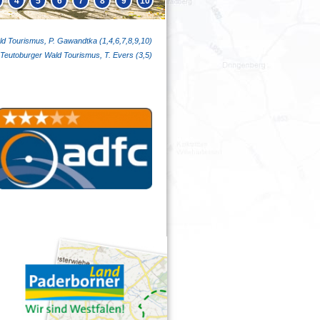
4
5
6
7
8
9
10
d Tourismus, P. Gawandtka (1,4,6,7,8,9,10)
 Teutoburger Wald Tourismus, T. Evers (3,5)