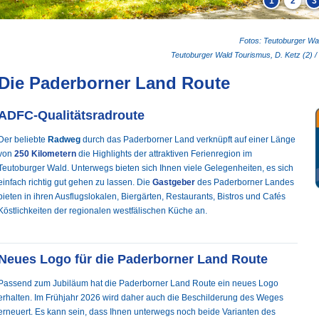
1
2
3
Fotos: Teutoburger Wal
Teutoburger Wald Tourismus, D. Ketz (2) /
Die Paderborner Land Route
ADFC-Qualitätsradroute
Der beliebte
Radweg
durch das Paderborner Land verknüpft auf einer Länge
von
250 Kilometern
die Highlights der attraktiven Ferienregion im
Teutoburger Wald. Unterwegs bieten sich Ihnen viele Gelegenheiten, es sich
einfach richtig gut gehen zu lassen. Die
Gastgeber
des Paderborner Landes
bieten in ihren Ausflugslokalen, Biergärten, Restaurants, Bistros und Cafés
Köstlichkeiten der regionalen westfälischen Küche an.
Neues Logo für die Paderborner Land Route
Passend zum Jubiläum hat die Paderborner Land Route ein neues Logo
erhalten. Im Frühjahr 2026 wird daher auch die Beschilderung des Weges
erneuert. Es kann sein, dass Ihnen unterwegs noch beide Varianten des