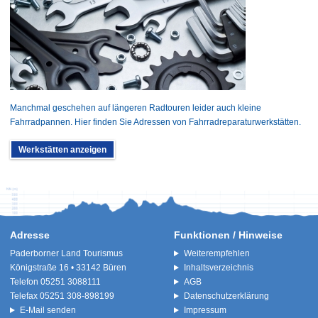
Manchmal geschehen auf längeren Radtouren leider auch kleine
Fahrradpannen. Hier finden Sie Adressen von Fahrradreparaturwerkstätten.
Werkstätten anzeigen
Adresse
Funktionen / Hinweise
Paderborner Land Tourismus
Weiterempfehlen
Königstraße 16 • 33142 Büren
Inhaltsverzeichnis
Telefon 05251 3088111
AGB
Telefax 05251 308-898199
Datenschutzerklärung
E-Mail senden
Impressum