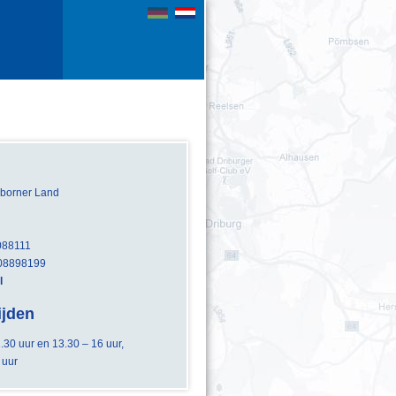
borner Land
3088111
308898199
l
ijden
.30 uur en 13.30 – 16 uur,
 uur