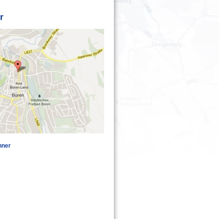
r
nner