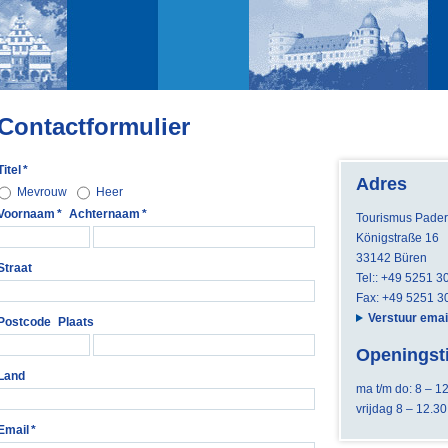
Contactformulier
Titel
*
Adres
Mevrouw
Heer
Voornaam
*
Achternaam
*
Tourismus Pader
Königstraße 16
33142 Büren
Straat
Tel:: +49 5251 
Fax: +49 5251 
Verstuur emai
Postcode
Plaats
Openingst
Land
ma t/m do: 8 – 12
vrijdag 8 – 12.30
Email
*